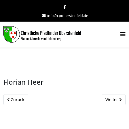
info@cpoberstenfeld.de
Florian Heer
Vorheriger Beitrag: Andreas Fender
Nächster Bei
Zurück
Weiter