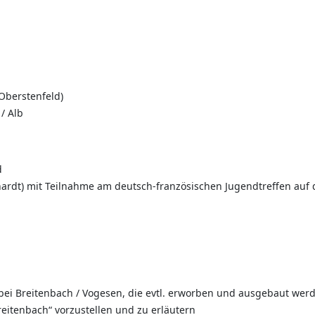
Oberstenfeld)
/ Alb
d
hardt) mit Teilnahme am deutsch-französischen Jugendtreffen au
bei Breitenbach / Vogesen, die evtl. erworben und ausgebaut werd
reitenbach“ vorzustellen und zu erläutern