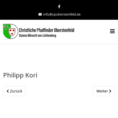
info@cpoberstenfeld.de
Philipp Kori
Vorheriger Beitrag: Pascal Noller
Nächster Bei
Zurück
Weiter